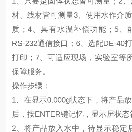
1、
只要是固体状态皆可测量
；
2
材、线材皆可测量3、使用水作介
质
；
4、具有水温补偿功能
；
5、
RS-232通信接口
；
6、选配DE-4
打印
；
7、可适应现场，实验室等
保障服务
。
操作步骤
：
1、
在显示0.000g状态下，
将产品放
后
，按ENTER键记忆
，显示屏状态
2、
将产品放入水中
，待显示稳定