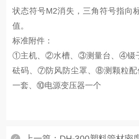
状态符号M2消失，三角符号指向
值
。
标准附件：
①
主机、
②
水槽、
③
测量台、
④
镊
砝码、
⑦
防风防尘罩、
⑧
测颗粒配
一套、
⑩
电源变压器一个
上一篇：
DH-300塑料管材密